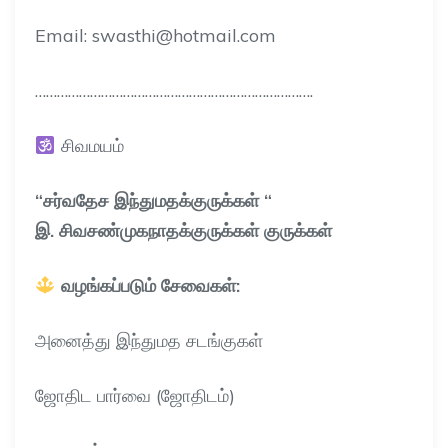
Email: swasthi@hotmail.com
………………………………………………………………….
சிவமயம்
“சர்வதேச இந்துமதக்குருக்கள் “
இ. சிவசண்முகநாதக்குருக்கள் குருக்கள்
வழங்கப்படும் சேவைகள்:
அனைத்து இந்துமத சடங்குகள்
ஜோதிட பார்வை (ஜோதிடம்)