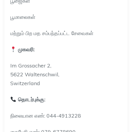
பூஜைகள்
பூமாலைகள்
மற்றும் பிற மத சம்பந்தப்பட்ட சேவைகள்
முகவரி:
Im Grossacher 2,
5622 Waltenschwil,
Switzerland
தொடர்புக்கு:
நிலையான எண்: 044-4913228
கைபேசி எண்: 079-6778690