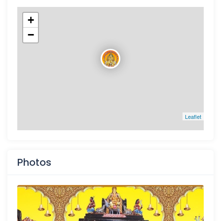
+
−
Leaflet
Photos