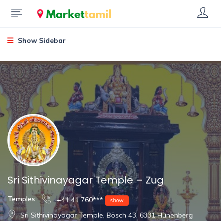
Show Sidebar
Sri Sithivinayagar Temple – Zug
Temples
+41 41 760***
show
Sri Sithivinayagar Temple, Bösch 43, 6331 Hünenberg