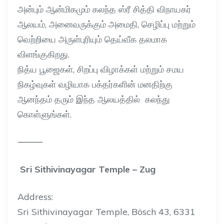
அன்பும் ஆன்மிகமும் கலந்த ஸ்ரீ சித்தி விநாயகர்
ஆலயம், அனைவருக்கும் அமைதி, செழிப்பு மற்றும்
வெற்றியை அருள்புரியும் தெய்வீக தலமாக
விளங்குகிறது.
நித்ய பூஜைகள், சிறப்பு விழாக்கள் மற்றும் சமய
நிகழ்வுகள் வழியாக பக்தர்களின் மனதிற்கு
ஆனந்தம் தரும் இந்த ஆலயத்தில் கலந்து
கொள்ளுங்கள்.
⸻
Sri Sithivinayagar Temple – Zug
Address:
Sri Sithivinayagar Temple, Bösch 43, 6331