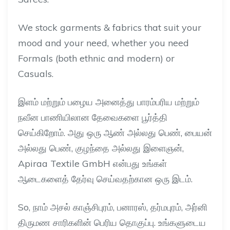
We stock garments & fabrics that suit your
mood and your
need
, whether you need
Formals (both ethnic and modern) or
Casuals.
இளம் மற்றும் பழைய அனைத்து பாரம்பரிய மற்றும்
நவீன பாணியிலான தேவைகளை பூர்த்தி
செய்கிறோம்
.
அது ஒரு ஆண் அல்லது பெண்
,
பையன்
அல்லது பெண்
,
குழந்தை அல்லது இளைஞன்
,
Apiraa Textile GmbH
என்பது உங்கள்
ஆடைகளைத் தேர்வு செய்வதற்கான ஒரு இடம்
.
So,
நாம் அசல் காஞ்சிபுரம்
,
பனாரஸ்
,
தர்மபுரம்
,
அர்னி
திருமண சாரிகளின் பெரிய தொகுப்பு
.
உங்களுடைய