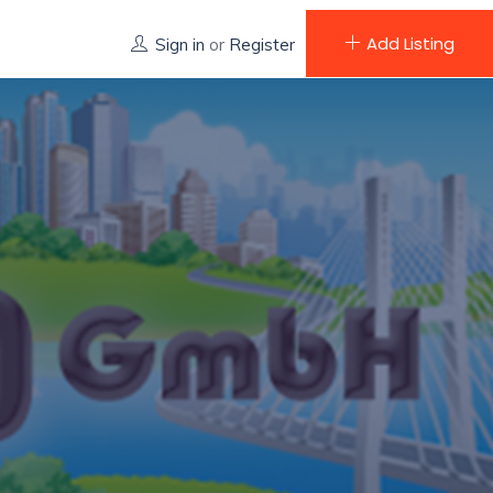
Add Listing
Sign in
or
Register