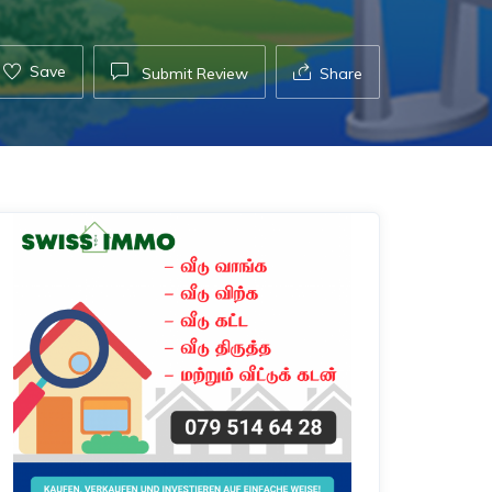
Save
Submit Review
Share