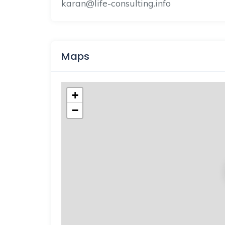
karan@life-consulting.info
Maps
+
−