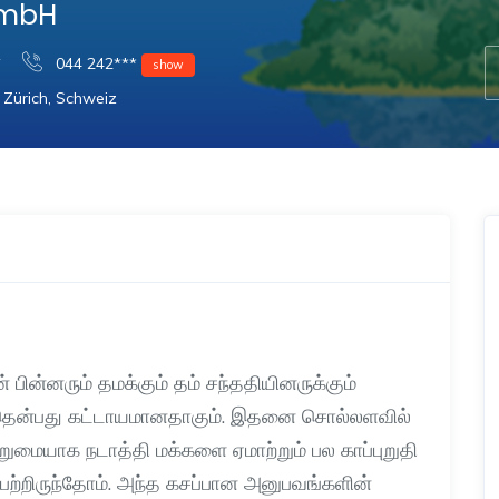
GmbH
y
044 242***
show
 Zürich, Schweiz
 பின்னரும் தமக்கும் தம் சந்ததியினருக்கும்
தென்பது கட்டாயமானதாகும்
.
இதனை சொல்லளவில்
மையாக நடாத்தி மக்களை ஏமாற்றும் பல காப்புறுதி
ற்றிருந்தோம்
.
அந்த கசப்பான அனுபவங்களின்