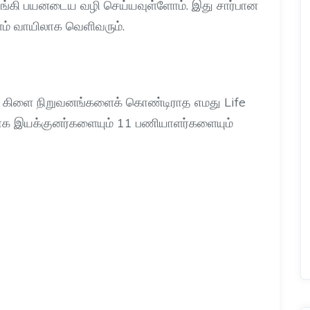
ழங்கி பயனடைய வழி செய்யவுள்ளோம்
.
இது சார்பான
் வாயிலாக வெளிவரும்
.
ுமோ கிளை நிறுவனங்களைக் கொண்டிராத எமது
Life
ுவாக இயக்குனர்களையும்
11
பணியாளர்களையும்