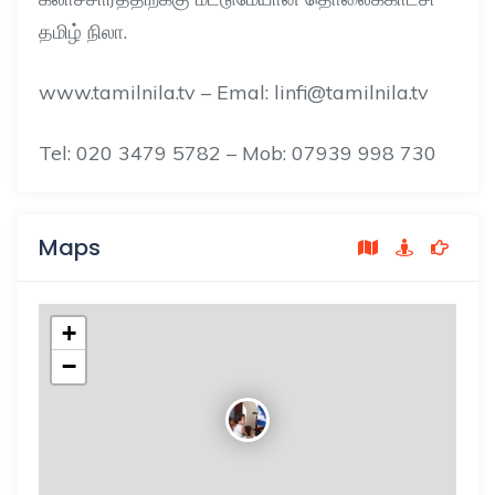
தமிழ் நிலா
.
www.tamilnila.tv – Emal: linfi@tamilnila.tv
Tel: 020 3479 5782 – Mob: 07939 998 730
Maps
+
−