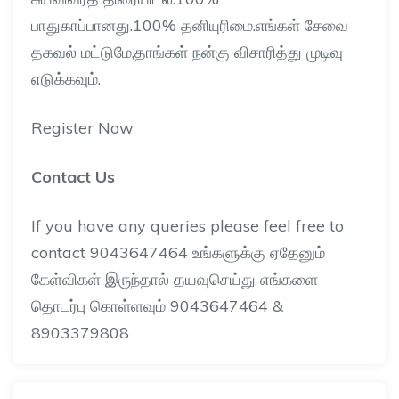
பாதுகாப்பானது
.100%
தனியுரிமை
.
எங்கள்
சேவை
தகவல்
மட்டுமே
,
தாங்கள்
நன்கு
விசாரித்து
முடிவு
எடுக்கவும்
.
Register Now
Contact Us
If you have any queries please feel free to
contact 9043647464
உங்களுக்கு
ஏதேனும்
கேள்விகள்
இருந்தால்
தயவுசெய்து
எங்களை
தொடர்பு
கொள்ளவும்
9043647464 &
8903379808